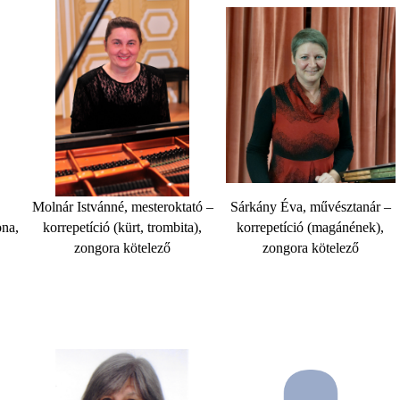
Molnár Istvánné, mesteroktató –
Sárkány Éva, művésztanár –
ona,
korrepetíció (kürt, trombita),
korrepetíció (magánének),
zongora kötelező
zongora kötelező