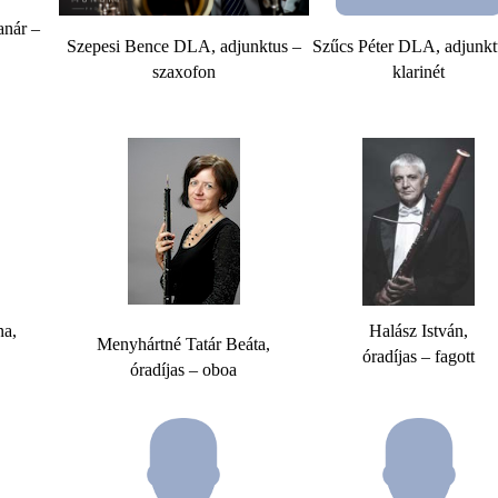
anár –
Szepesi Bence DLA, adjunktus –
Szűcs Péter DLA, adjunkt
szaxofon
klarinét
na,
Halász István,
Menyhártné Tatár Beáta,
óradíjas – fagott
óradíjas – oboa