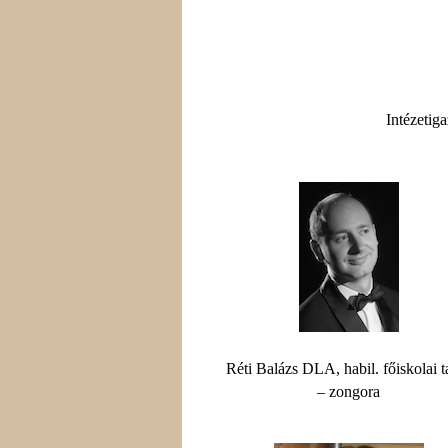
Intézetig
Réti Balázs DLA, habil. főiskolai t
– zongora