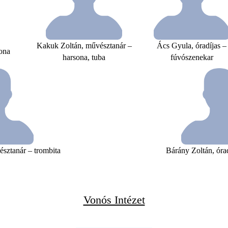
Kakuk Zoltán, művésztanár –
Ács Gyula, óradíjas –
sona
harsona, tuba
fúvószenekar
sztanár – trombita
Bárány Zoltán, órad
Vonós Intézet