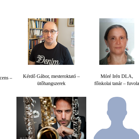
Kérdő Gábor, mesteroktató –
Móré Irén DLA,
cens –
ütőhangszerek
főiskolai tanár – fuvol