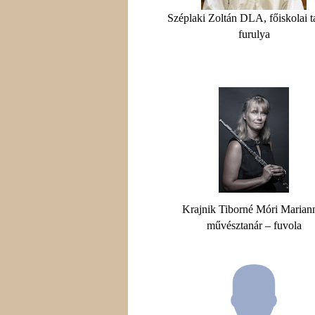
Széplaki Zoltán DLA, főiskolai t
furulya
Krajnik Tiborné Móri Marian
művésztanár – fuvola