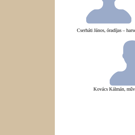
Cserháti János, óradíjas – har
Kovács Kálmán, művé