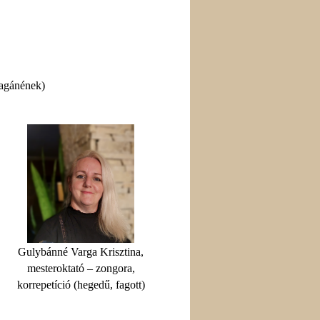
magánének)
Gulybánné Varga Krisztina,
mesteroktató – zongora,
korrepetíció (hegedű, fagott)