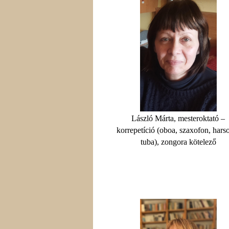
László Márta, mesteroktató –
korrepetíció (oboa, szaxofon, hars
tuba), zongora kötelező