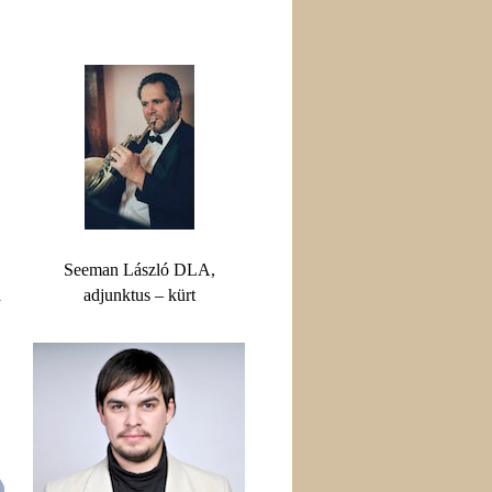
Seeman László DLA,
a
adjunktus – kürt