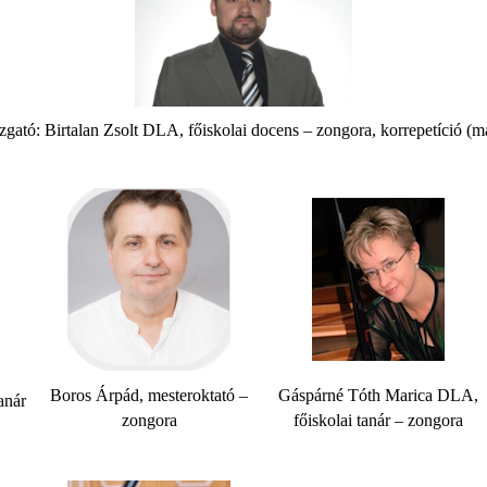
azgató: Birtalan Zsolt DLA, főiskolai docens – zongora, korrepetíció (
Boros Árpád, mesteroktató –
Gáspárné Tóth Marica DLA,
anár
zongora
főiskolai tanár – zongora