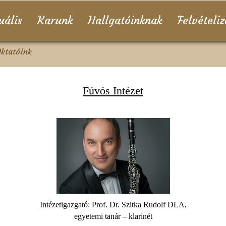
uális
Karunk
Hallgatóinknak
Felvételi
Oktatóink
Fúvós Intézet
Intézetigazgató: Prof. Dr. Szitka Rudolf DLA,
egyetemi tanár – klarinét