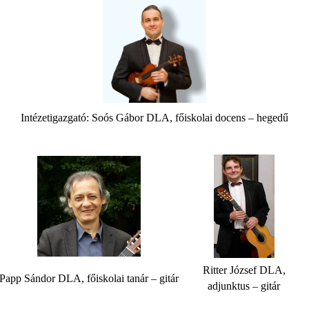
Intézetigazgató: Soós Gábor DLA, főiskolai docens – hegedű
Ritter József DLA,
Papp Sándor DLA, főiskolai tanár – gitár
adjunktus – gitár