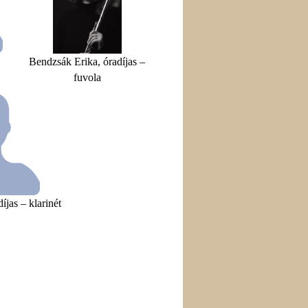
Bendzsák Erika, óradíjas –
fuvola
íjas – klarinét