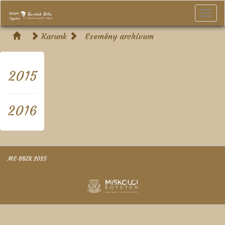
Togg
navi
Karunk
Esemény archívum
2015
2016
ME-BBZK 2025